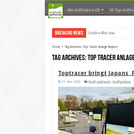
Alle Golfclubs in DE
50 Top Golfre
Breaking News
Luštica Bay baut Monten
Home
/
Tag Archives: Top Tracer Anlage Bayern
Tag Archives:
Top Tracer Anlag
Toptracer bringt Japans 
21. Mai 2026
Golf exklusiv
,
Golfplätze