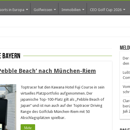
sorts in Europa
Golfwissen
Immobilien
CEO Golf Cup 2026
Meld
e Bayern
Der 
den 
‚Pebble Beach‘ nach München-Riem
Lušt
Comm
Vom 
Toptracer hat den Kawana Hotel Fuji Course in sein
schr
virtuelles Platzportfolio aufgenommen. Der
japanische Top-100-Platz gilt als „Pebble Beach of
Clar
Japan“ und ist nun auch auf der Toptracer Driving
ber
Juli
Range des Golfclub München-Riem mit 50
Abschlagsplätzen spielbar.
Mehr