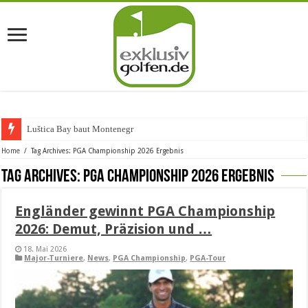
Luštica Bay baut Montenegros er
Home
/
Tag Archives: PGA Championship 2026 Ergebnis
Tag Archives:
PGA Championship 2026 Ergebnis
Engländer gewinnt PGA Championship
2026: Demut, Präzision und …
18. Mai 2026
Major-Turniere
,
News
,
PGA Championship
,
PGA-Tour