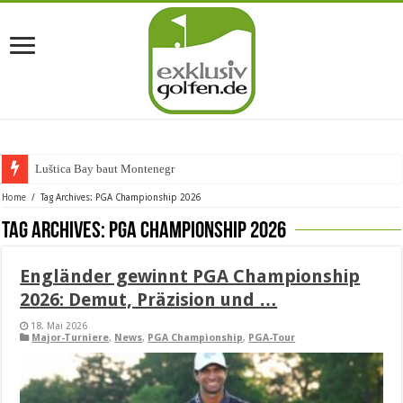
Luštica Bay baut Montenegros ers
Home
/
Tag Archives: PGA Championship 2026
Tag Archives:
PGA Championship 2026
Engländer gewinnt PGA Championship
2026: Demut, Präzision und …
18. Mai 2026
Major-Turniere
,
News
,
PGA Championship
,
PGA-Tour