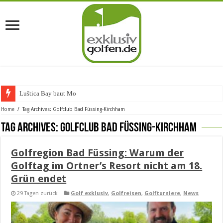
Luštica Bay baut Montene
Home
/
Tag Archives: Golfclub Bad Füssing-Kirchham
Tag Archives:
Golfclub Bad Füssing-Kirchham
Golfregion Bad Füssing: Warum der
Golftag im Ortner’s Resort nicht am 18.
Grün endet
29 Tagen zurück
Golf exklusiv
,
Golfreisen
,
Golfturniere
,
News