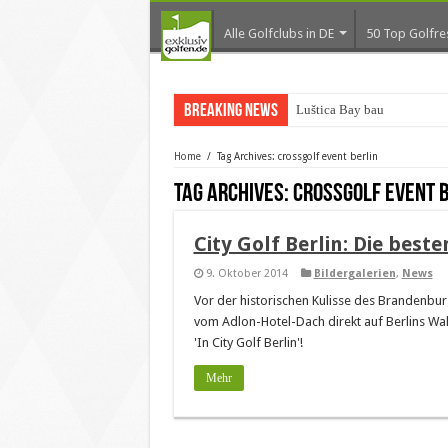
Alle Golfclubs in DE
50 Top Golfre
Breaking News
Luštica Bay baut Monte
Home
/
Tag Archives: crossgolf event berlin
Tag Archives:
crossgolf event 
City Golf Berlin: Die beste
9. Oktober 2014
Bildergalerien
,
News
Vor der historischen Kulisse des Brandenb
vom Adlon-Hotel-Dach direkt auf Berlins Wa
'In City Golf Berlin'!
Mehr