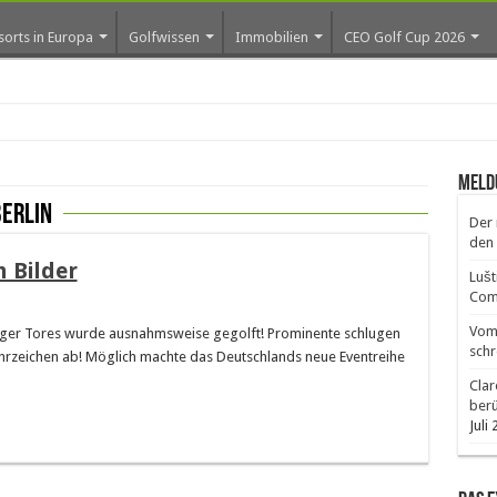
sorts in Europa
Golfwissen
Immobilien
CEO Golf Cup 2026
Meld
berlin
Der 
den 
n Bilder
Lušt
Comm
Vom 
urger Tores wurde ausnahmsweise gegolft! Prominente schlugen
schr
hrzeichen ab! Möglich machte das Deutschlands neue Eventreihe
Clar
ber
Juli