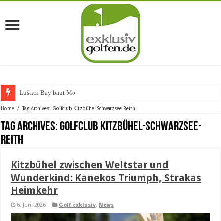
Luštica Bay baut Monteneg
Home
/
Tag Archives: Golfclub Kitzbühel-Schwarzsee-Reith
Tag Archives:
Golfclub Kitzbühel-Schwarzsee-
Reith
Kitzbühel zwischen Weltstar und
Wunderkind: Kanekos Triumph, Strakas
Heimkehr
6. Juni 2026
Golf exklusiv
,
News