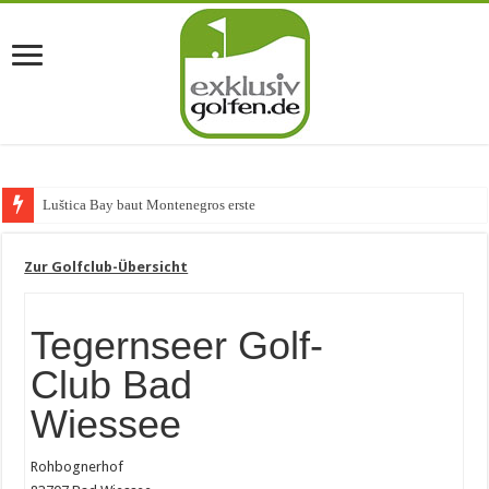
Luštica Bay baut Montenegros erste Golf-Commun
Zur Golfclub-Übersicht
Tegernseer Golf-
Club Bad
Wiessee
Rohbognerhof