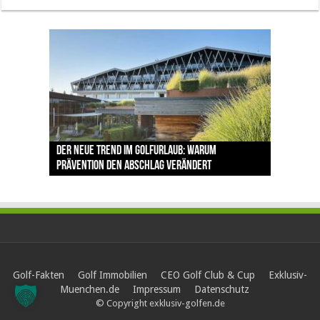
The Open 2026 in Royal Birkdale: Warum der
Der neue Trend im Golfurlaub: Warum
Luštica Bay baut Montenegros erste Golf-
Vom 85. Platz zur Claret Jug: Neuseeländer
Claret Jug: Warum Scottie Scheffler die
traditionsreiche Linksplatz zu den größten
Prävention den Abschlag verändert
Community weiter aus
schreibt bei The Open Geschichte
berühmteste Golftrophäe zurückgeben muss
Herausforderungen im Golfsport zählt
Golf-Fakten
Golf Immobilien
CEO Golf Club & Cup
Exklusiv-
Muenchen.de
Impressum
Datenschutz
© Copyright exklusiv-golfen.de