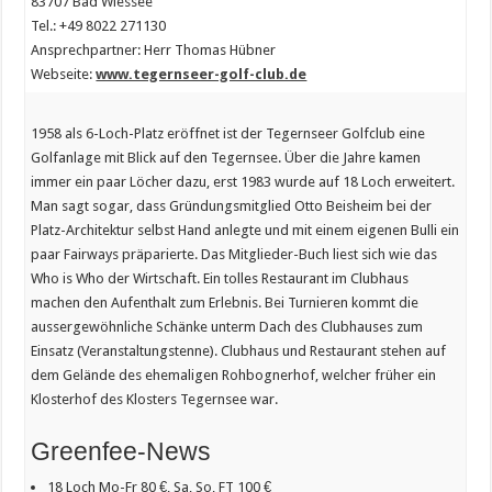
83707 Bad Wiessee
Tel.: +49 8022 271130
Ansprechpartner: Herr Thomas Hübner
Webseite:
www.tegernseer-golf-club.de
1958 als 6-Loch-Platz eröffnet ist der Tegernseer Golfclub eine
Golfanlage mit Blick auf den Tegernsee. Über die Jahre kamen
immer ein paar Löcher dazu, erst 1983 wurde auf 18 Loch erweitert.
Man sagt sogar, dass Gründungsmitglied Otto Beisheim bei der
Platz-Architektur selbst Hand anlegte und mit einem eigenen Bulli ein
paar Fairways präparierte. Das Mitglieder-Buch liest sich wie das
Who is Who der Wirtschaft. Ein tolles Restaurant im Clubhaus
machen den Aufenthalt zum Erlebnis. Bei Turnieren kommt die
aussergewöhnliche Schänke unterm Dach des Clubhauses zum
Einsatz (Veranstaltungstenne). Clubhaus und Restaurant stehen auf
dem Gelände des ehemaligen Rohbognerhof, welcher früher ein
Klosterhof des Klosters Tegernsee war.
Greenfee-News
18 Loch Mo-Fr 80 €, Sa, So, FT 100 €