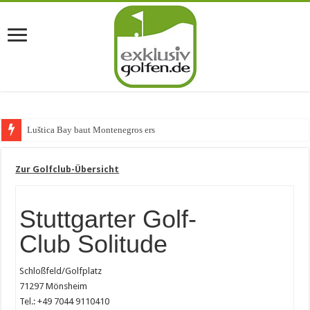
Luštica Bay baut Montenegros erste Golf-Comm
Zur Golfclub-Übersicht
Stuttgarter Golf-
Club Solitude
Schloßfeld/Golfplatz
71297 Mönsheim
Tel.: +49 7044 9110410