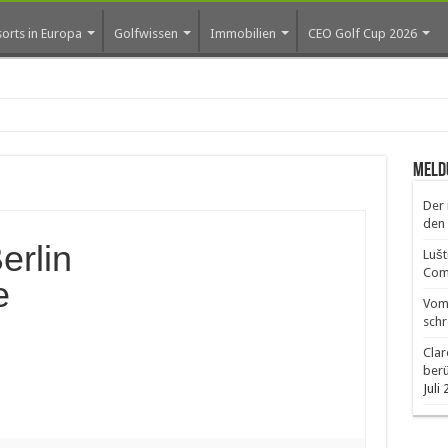
orts in Europa
Golfwissen
Immobilien
CEO Golf Cup 2026
ros erste Golf-Commu
Meld
Der 
den 
erlin
Lušt
Comm
e
Vom 
schr
Clar
ber
Juli