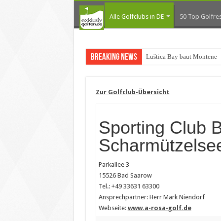
Alle Golfclubs in DE
50 Top Golfres
Breaking News
Luštica Bay baut Monteneg
Zur Golfclub-Übersicht
Sporting Club B
Scharmützelse
Parkallee 3
15526 Bad Saarow
Tel.: +49 33631 63300
Ansprechpartner: Herr Mark Niendorf
Webseite:
www.a-rosa-golf.de