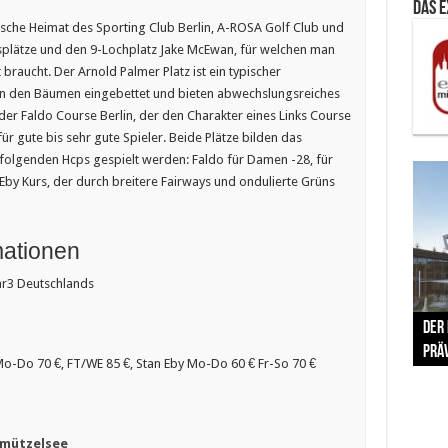
Das 
sche Heimat des Sporting Club Berlin, A-ROSA Golf Club und
splätze und den 9-Lochplatz Jake McEwan, für welchen man
braucht. Der Arnold Palmer Platz ist ein typischer
hen den Bäumen eingebettet und bieten abwechslungsreiches
 der Faldo Course Berlin, der den Charakter eines Links Course
ür gute bis sehr gute Spieler. Beide Plätze bilden das
 folgenden Hcps gespielt werden: Faldo für Damen -28, für
Eby Kurs, der durch breitere Fairways und ondulierte Grüns
mationen
ar3 Deutschlands
The 
Der
Lušt
Vom 
Clar
trad
Prä
Com
schr
ber
Her
o-Do 70 €, FT/WE 85 €, Stan Eby Mo-Do 60 € Fr-So 70 €
rmützelsee