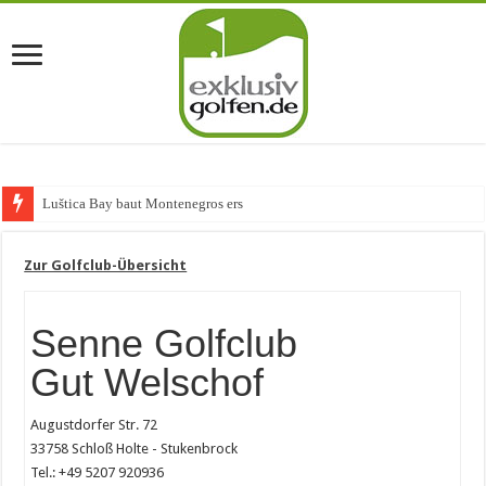
Luštica Bay baut Montenegros erste Golf-C
Zur Golfclub-Übersicht
Senne Golfclub
Gut Welschof
Augustdorfer Str. 72
33758 Schloß Holte - Stukenbrock
Tel.: +49 5207 920936