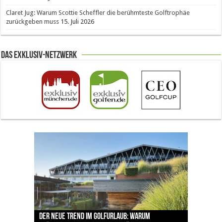
Claret Jug: Warum Scottie Scheffler die berühmteste Golftrophäe
zurückgeben muss
15. Juli 2026
Das Exklusiv-Netzwerk
The Open 2026 in Royal Birkdale: Warum der
Der neue Trend im Golfurlaub: Warum
Luštica Bay baut Montenegros erste Golf-
Vom 85. Platz zur Claret Jug: Neuseeländer
Claret Jug: Warum Scottie Scheffler die
traditionsreiche Linksplatz zu den größten