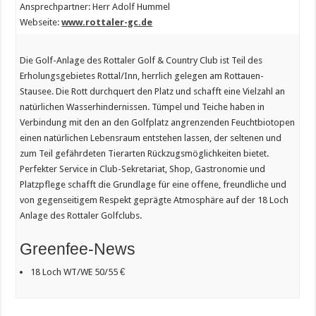
Ansprechpartner: Herr Adolf Hummel
Webseite:
www.rottaler-gc.de
Die Golf-Anlage des Rottaler Golf & Country Club ist Teil des
Erholungsgebietes Rottal/Inn, herrlich gelegen am Rottauen-
Stausee. Die Rott durchquert den Platz und schafft eine Vielzahl an
natürlichen Wasserhindernissen. Tümpel und Teiche haben in
Verbindung mit den an den Golfplatz angrenzenden Feuchtbiotopen
einen natürlichen Lebensraum entstehen lassen, der seltenen und
zum Teil gefährdeten Tierarten Rückzugsmöglichkeiten bietet.
Perfekter Service in Club-Sekretariat, Shop, Gastronomie und
Platzpflege schafft die Grundlage für eine offene, freundliche und
von gegenseitigem Respekt geprägte Atmosphäre auf der 18 Loch
Anlage des Rottaler Golfclubs.
Greenfee-News
18 Loch WT/WE 50/55 €