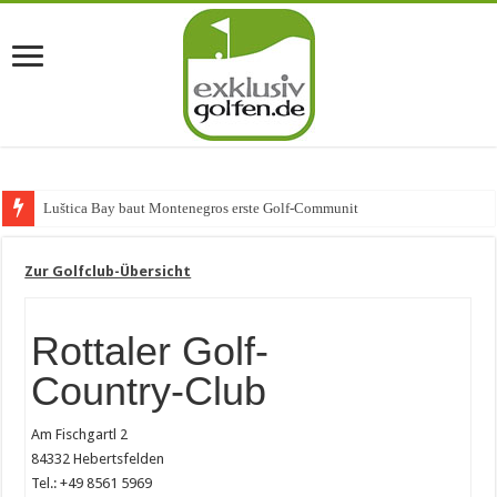
Luštica Bay baut Montenegros erste Golf-Community weiter
Zur Golfclub-Übersicht
Rottaler Golf-
Country-Club
Am Fischgartl 2
84332 Hebertsfelden
Tel.: +49 8561 5969