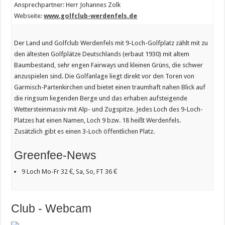
Ansprechpartner: Herr Johannes Zolk
Webseite:
www.golfclub-werdenfels.de
Der Land und Golfclub Werdenfels mit 9-Loch-Golfplatz zählt mit zu
den ältesten Golfplätze Deutschlands (erbaut 1930) mit altem
Baumbestand, sehr engen Fairways und kleinen Grüns, die schwer
anzuspielen sind. Die Golfanlage liegt direkt vor den Toren von
Garmisch-Partenkirchen und bietet einen traumhaft nahen Blick auf
die ringsum liegenden Berge und das erhaben aufsteigende
Wettersteinmassiv mit Alp- und Zugspitze. Jedes Loch des 9-Loch-
Platzes hat einen Namen, Loch 9 bzw. 18 heißt Werdenfels.
Zusätzlich gibt es einen 3-Loch öffentlichen Platz.
Greenfee-News
9 Loch Mo-Fr 32 €, Sa, So, FT 36 €
Club - Webcam