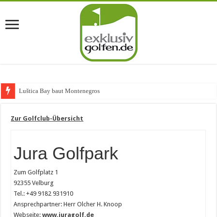
Luštica Bay baut Montenegros erste
Zur Golfclub-Übersicht
Jura Golfpark
Zum Golfplatz 1
92355 Velburg
Tel.: +49 9182 931910
Ansprechpartner: Herr Olcher H. Knoop
Webseite:
www.juragolf.de