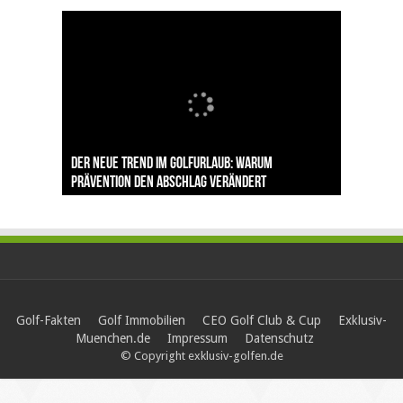
The Open 2026 in Royal Birkdale: Warum der
Der neue Trend im Golfurlaub: Warum
Luštica Bay baut Montenegros erste Golf-
Vom 85. Platz zur Claret Jug: Neuseeländer
Claret Jug: Warum Scottie Scheffler die
traditionsreiche Linksplatz zu den größten
Prävention den Abschlag verändert
Community weiter aus
schreibt bei The Open Geschichte
berühmteste Golftrophäe zurückgeben muss
Herausforderungen im Golfsport zählt
Golf-Fakten
Golf Immobilien
CEO Golf Club & Cup
Exklusiv-
Muenchen.de
Impressum
Datenschutz
© Copyright exklusiv-golfen.de