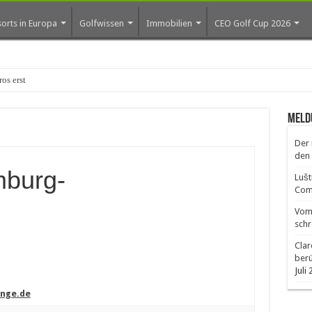
orts in Europa
Golfwissen
Immobilien
CEO Golf Cup 2026
os erste Golf-Community weiter aus
Meld
Der 
den 
burg-
Lušt
Comm
Vom 
schr
Clar
ber
Juli
nge.de