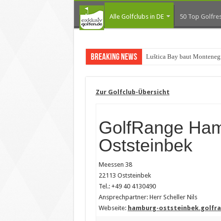
Alle Golfclubs in DE
50 Top Golfres
Breaking News
Luštica Bay baut Montenegr
Zur Golfclub-Übersicht
GolfRange Ham
Oststeinbek
Meessen 38
22113 Oststeinbek
Tel.: +49 40 4130490
Ansprechpartner: Herr Scheller Nils
Webseite:
hamburg-oststeinbek.golfra