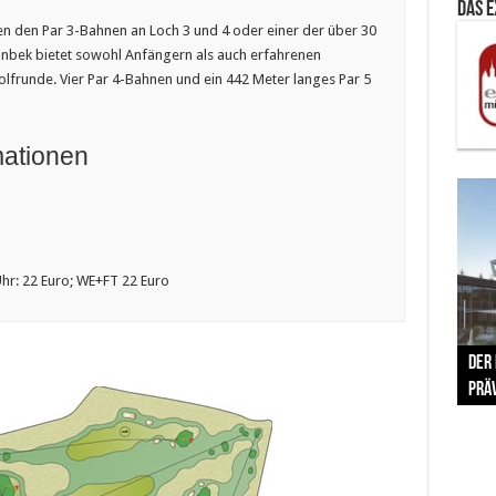
Das 
n den Par 3-Bahnen an Loch 3 und 4 oder einer der über 30
inbek bietet sowohl Anfängern als auch erfahrenen
lfrunde. Vier Par 4-Bahnen und ein 442 Meter langes Par 5
mationen
Uhr: 22 Euro; WE+FT 22 Euro
The 
Der
Lušt
Vom 
Clar
trad
Prä
Com
schr
ber
Her