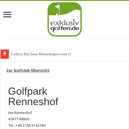
Luštica Bay baut Montenegros erste Golf-Commun
Zur Golfclub-Übersicht
Golfpark
Renneshof
Am Renneshof
47877 Willich
Tel.: +49 2156 9142180