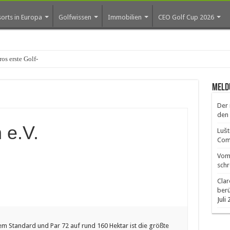
orts in Europa
Golfwissen
Immobilien
CEO Golf Cup 2026
os erste Golf-Community weiter aus
Meld
Der 
den 
 e.V.
Lušt
Comm
Vom 
schr
Clar
ber
Juli
lem Standard und Par 72 auf rund 160 Hektar ist die größte