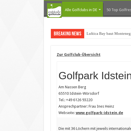
Alle Golfclubs in DE
50 Top Golfres
Breaking News
Luštica Bay baut Montenegr
Zur Golfclub-Übersicht
Golfpark Idstein
Am Nassen Berg
65510 Idstein-Wörsdorf
Tel.: +49 6126 93220
Ansprechpartner: Frau Ines Heinz
Webseite:
www.golfpark-idstein.de
Die mit 36 Löchern mit jeweils internationa