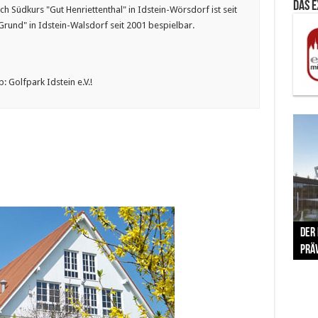
Das 
 Südkurs "Gut Henriettenthal" in Idstein-Wörsdorf ist seit
rund" in Idstein-Walsdorf seit 2001 bespielbar.
 Golfpark Idstein e.V.!
The 
Der
Lušt
Vom 
Clar
trad
Prä
Com
schr
ber
Her