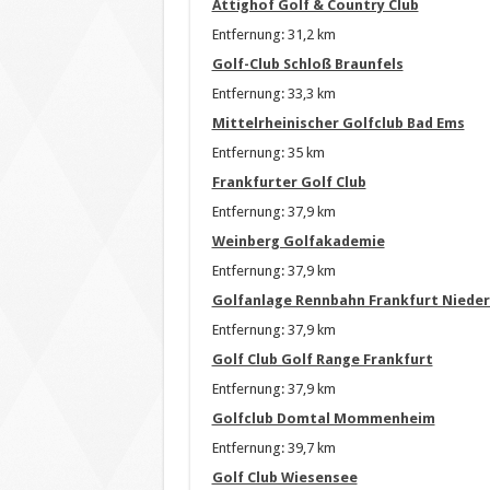
Attighof Golf & Country Club
Entfernung: 31,2 km
Golf-Club Schloß Braunfels
Entfernung: 33,3 km
Mittelrheinischer Golfclub Bad Ems
Entfernung: 35 km
Frankfurter Golf Club
Entfernung: 37,9 km
Weinberg Golfakademie
Entfernung: 37,9 km
Golfanlage Rennbahn Frankfurt Niede
Entfernung: 37,9 km
Golf Club Golf Range Frankfurt
Entfernung: 37,9 km
Golfclub Domtal Mommenheim
Entfernung: 39,7 km
Golf Club Wiesensee