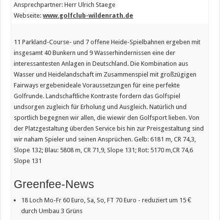
Ansprechpartner: Herr Ulrich Staege
Webseite:
www.golfclub-wildenrath.de
11 Parkland-Course- und 7 offene Heide-Spielbahnen ergeben mit
insgesamt 40 Bunkern und 9 Wasserhindernissen eine der
interessantesten Anlagen in Deutschland. Die Kombination aus
Wasser und Heidelandschaft im Zusammenspiel mit großzügigen
Fairways ergebenideale Voraussetzungen für eine perfekte
Golfrunde. Landschaftliche Kontraste fordern das Golfspiel
undsorgen zugleich für Erholung und Ausgleich. Natürlich und
sportlich begegnen wir allen, die wiewir den Golfsport lieben. Von
der Platzgestaltung überden Service bis hin zur Preisgestaltung sind
wir naham Spieler und seinen Ansprüchen. Gelb: 6181 m, CR 74,3,
Slope 132; Blau: 5808 m, CR 71,9, Slope 131; Rot: 5170 m,CR 74,6
Slope 131
Greenfee-News
18 Loch Mo-Fr 60 Euro, Sa, So, FT 70 Euro - reduziert um 15 €
durch Umbau 3 Grüns