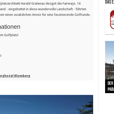
Das 
platzarchitekt Harald Gratenau designt die Fairways. 14
and - eingebettet in diese wundervolle Landschaft - führten
einen zusätzlichen Anreiz für eine faszinierende Golfrunde.
mationen
m Golfplatz!
o
Burghotel Blomberg
The 
Der
Lušt
Vom 
Clar
trad
Prä
Com
schr
ber
Her