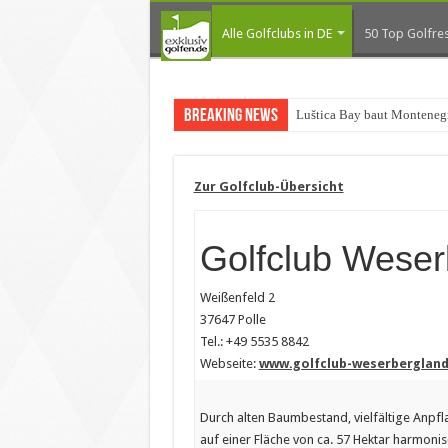
Alle Golfclubs in DE
50 Top Golfres
Breaking News
Luštica Bay baut Monteneg
Zur Golfclub-Übersicht
Golfclub Weser
Weißenfeld 2
37647 Polle
Tel.: +49 5535 8842
Webseite:
www.golfclub-weserbergland
Durch alten Baumbestand, vielfältige Anpf
auf einer Fläche von ca. 57 Hektar harmo