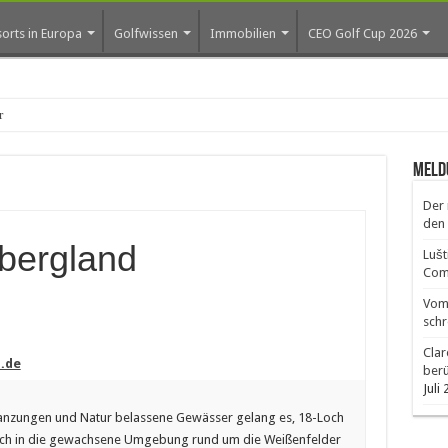
orts in Europa
Golfwissen
Immobilien
CEO Golf Cup 2026
ros erste Golf-Community
Meld
Der 
den 
bergland
Lušt
Comm
Vom 
schr
Clar
.de
ber
Juli
lanzungen und Natur belassene Gewässer gelang es, 18-Loch
nisch in die gewachsene Umgebung rund um die Weißenfelder