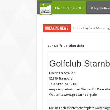
Alle Golfclubs in DE
50 Top Golfres
Breaking News
Luštica Bay baut Montenegr
Zur Golfclub-Übersicht
Golfclub Starn
Uneringer Straße 1
82319 Starnberg
Tel.: +49 8151 12157
Ansprechpartner: Herr Werner Dr. Proebste
Webseite:
www.gcstarnberg.de
Die 18-Loch Meisterschaftsplatz Golfanlage