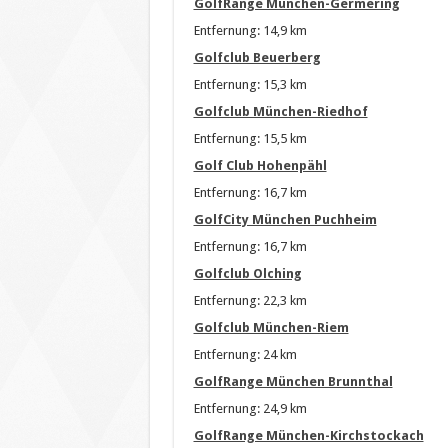
GolfRange München-Germering
Entfernung: 14,9 km
Golfclub Beuerberg
Entfernung: 15,3 km
Golfclub München-Riedhof
Entfernung: 15,5 km
Golf Club Hohenpähl
Entfernung: 16,7 km
GolfCity München Puchheim
Entfernung: 16,7 km
Golfclub Olching
Entfernung: 22,3 km
Golfclub München-Riem
Entfernung: 24 km
GolfRange München Brunnthal
Entfernung: 24,9 km
GolfRange München-Kirchstockach