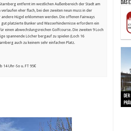
Das 
Starnberg entfernt im westlichen Außenbereich der Stadt am
 verlaufen eher flach, bei den zweiten neun muss in der
r andere Hügel erklommen werden. Die offenen Fairways
n gut platzierte Bunker und Wasserhindernisse erfordern ein
 für einen abwechslungsreichen Golfcourse. Die zweiten 9 Loch
nige spannende Löcher bergauf zu spielen (Loch 16
arnberg auch zu keinem sehr einfachen Platz.
ab 14 Uhr-So u. FT 95€
The 
Der
Lušt
Vom 
Clar
trad
Prä
Com
schr
ber
Her