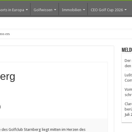
orts in Europa
Golfwissen
Immobilien
CEO Golf Cup 2026
os erste Golf-Community weiter aus
Meld
Der 
den 
berg
Lušt
Comm
Vom 
schr
Clar
l
ber
Juli
 des Golfclub Starnberg liegt mitten im Herzen des