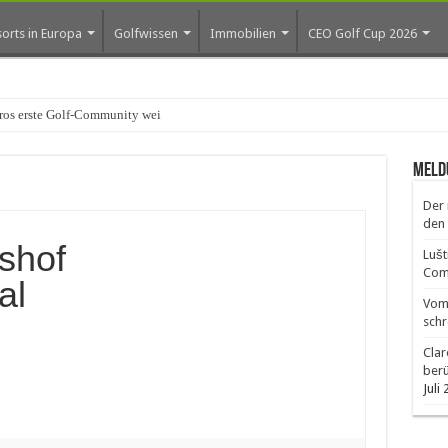
orts in Europa
Golfwissen
Immobilien
CEO Golf Cup 2026
os erste Golf-Community weiter aus
Meld
Der 
den 
shof
Lušt
Comm
al
Vom 
schr
Clar
ber
Juli