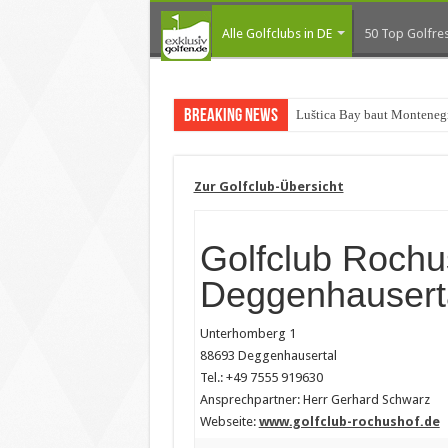
Alle Golfclubs in DE
50 Top Golfres
Breaking News
Luštica Bay baut Montenegr
Zur Golfclub-Übersicht
Golfclub Rochu
Deggenhausert
Unterhomberg 1
88693 Deggenhausertal
Tel.: +49 7555 919630
Ansprechpartner: Herr Gerhard Schwarz
Webseite:
www.golfclub-rochushof.de