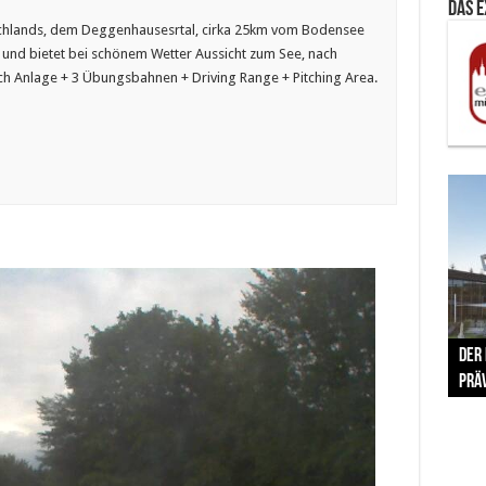
Das 
schlands, dem Deggenhausesrtal, cirka 25km vom Bodensee
 und bietet bei schönem Wetter Aussicht zum See, nach
och Anlage + 3 Übungsbahnen + Driving Range + Pitching Area.
The 
Der
Lušt
Vom 
Clar
trad
Prä
Com
schr
ber
Her