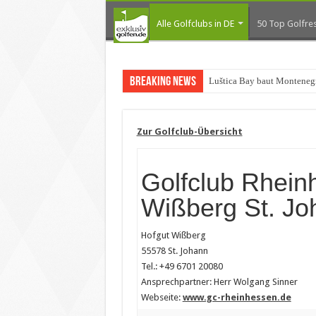
Alle Golfclubs in DE
50 Top Golfres
Breaking News
Luštica Bay baut Montenegr
Zur Golfclub-Übersicht
Golfclub Rhein
Wißberg St. Jo
Hofgut Wißberg
55578 St. Johann
Tel.: +49 6701 20080
Ansprechpartner: Herr Wolgang Sinner
Webseite:
www.gc-rheinhessen.de