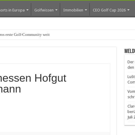
orts in Europa
Golfwissen
Immobilien
CEO Golf Cup 2026
os erste Golf-Community weiter aus
Meld
Der 
den 
hessen Hofgut
Lušt
Comm
hann
Vom 
schr
Clar
ber
Juli