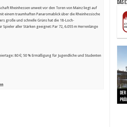
Das 
chaft Rheinhessen unweit vor den Toren von Mainz liegt auf
mit einem traumhaften Panaromablick über die Rheinhessische
ers große und schnelle Grüns hat die 18-Loch-
 Spieler aller Stärken geeignet: Par 72, 6.055 m Herrenlänge
Feiertage: 80 €; 50 % Ermäßigung für Jugendliche und Studenten
en
The 
Der
Lušt
Vom 
Clar
trad
Prä
Com
schr
ber
Her