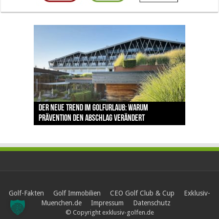
The Open 2026 in Royal Birkdale: Warum der
Der neue Trend im Golfurlaub: Warum
Luštica Bay baut Montenegros erste Golf-
Vom 85. Platz zur Claret Jug: Neuseeländer
Claret Jug: Warum Scottie Scheffler die
traditionsreiche Linksplatz zu den größten
Prävention den Abschlag verändert
Community weiter aus
schreibt bei The Open Geschichte
berühmteste Golftrophäe zurückgeben muss
Herausforderungen im Golfsport zählt
Golf-Fakten
Golf Immobilien
CEO Golf Club & Cup
Exklusiv-
Muenchen.de
Impressum
Datenschutz
© Copyright exklusiv-golfen.de