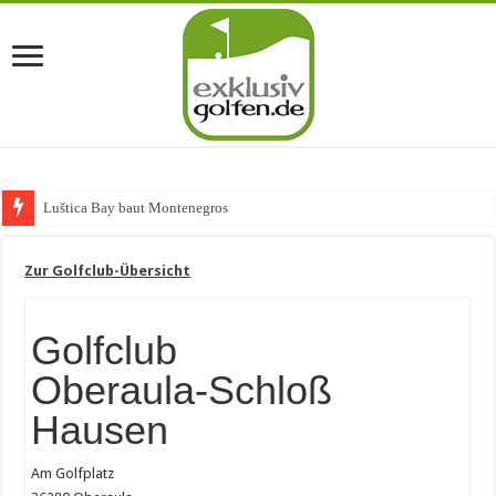
Luštica Bay baut Montenegros erste Golf
Zur Golfclub-Übersicht
Golfclub
Oberaula-Schloß
Hausen
Am Golfplatz