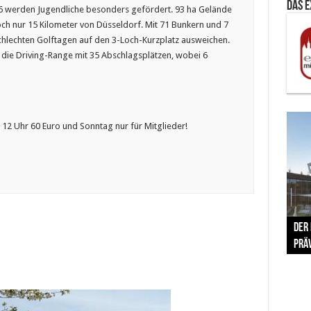
Das 
86 werden Jugendliche besonders gefördert. 93 ha Gelände
ch nur 15 Kilometer von Düsseldorf. Mit 71 Bunkern und 7
hlechten Golftagen auf den 3-Loch-Kurzplatz ausweichen.
 die Driving-Range mit 35 Abschlagsplätzen, wobei 6
12 Uhr 60 Euro und Sonntag nur für Mitglieder!
The 
Der
Lušt
Vom 
Clar
trad
Prä
Com
schr
ber
Her