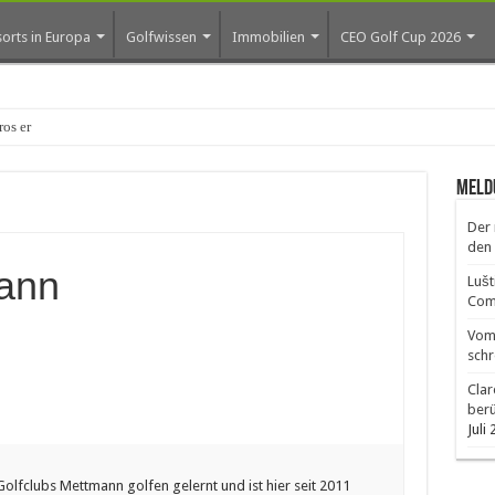
orts in Europa
Golfwissen
Immobilien
CEO Golf Cup 2026
os erste Golf-Community weiter aus
Meld
Der 
den 
mann
Lušt
Comm
Vom 
schr
Clar
ber
Juli
olfclubs Mettmann golfen gelernt und ist hier seit 2011