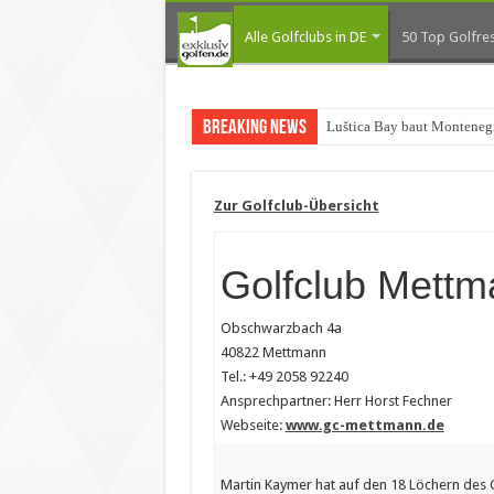
Alle Golfclubs in DE
50 Top Golfres
Breaking News
Luštica Bay baut Montenegr
Zur Golfclub-Übersicht
Golfclub Mett
Obschwarzbach 4a
40822 Mettmann
Tel.: +49 2058 92240
Ansprechpartner: Herr Horst Fechner
Webseite:
www.gc-mettmann.de
Martin Kaymer hat auf den 18 Löchern des G