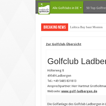
Alle Golfclubs in DE
50 Top Golfres
Breaking News
Luštica Bay baut Monteneg
Zur Golfclub-Übersicht
Golfclub Ladbe
Hölterweg 8
49549 Ladbergen
Tel.: +49 5485 831813
Ansprechpartner: Herr Hartmut Grotholtma
Webseite:
www.golf-ladbergen.de
Die Golfanlage des Golfclub Ladbergen in L