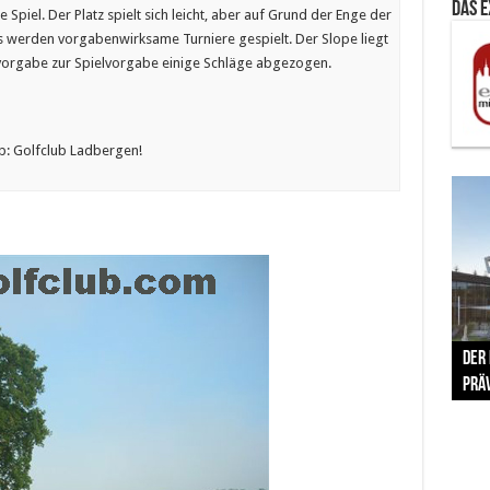
Das 
Spiel. Der Platz spielt sich leicht, aber auf Grund der Enge der
 Es werden vorgabenwirksame Turniere gespielt. Der Slope liegt
orgabe zur Spielvorgabe einige Schläge abgezogen.
b: Golfclub Ladbergen!
The 
Der
Lušt
Vom 
Clar
trad
Prä
Com
schr
ber
Her