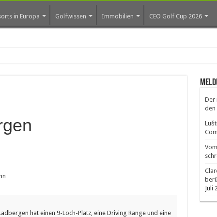
orts in Europa
Golfwissen
Immobilien
CEO Golf Cup 2026
ros erste Golf-Comm
Meld
Der 
den 
rgen
Lušt
Comm
Vom 
schr
Clar
nn
ber
Juli
adbergen hat einen 9-Loch-Platz, eine Driving Range und eine