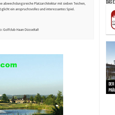
Das 
ine abwechslungsreiche Platzarchitektur mit sieben Teichen,
licht ein anspruchsvolles und interessantes Spiel.
: Golfclub Haan Düsseltal!
The 
Der
Lušt
Vom 
Clar
trad
Prä
Com
schr
ber
Her