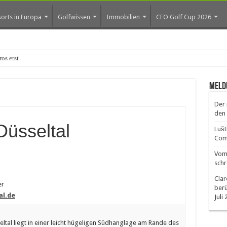
orts in Europa
Golfwissen
Immobilien
CEO Golf Cup 2026
os erste Golf-Community weiter aus
Meld
Der 
den 
Düsseltal
Lušt
Comm
Vom 
schr
Clar
er
ber
al.de
Juli
ltal liegt in einer leicht hügeligen Südhanglage am Rande des