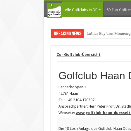
Alle Golfclubs in DE
50 Top Golfres
Breaking News
Luštica Bay baut Montenegr
Zur Golfclub-Übersicht
Golfclub Haan 
Pannschoppen 2
42781 Haan
Tel.: +49 2104 170307
Ansprechpartner: Herr Peter Prof. Dr. Stadl
Webseite:
www.golfclub-haan-duesselt
Die 18 Loch Anlage des Golfclub Haan Düsse