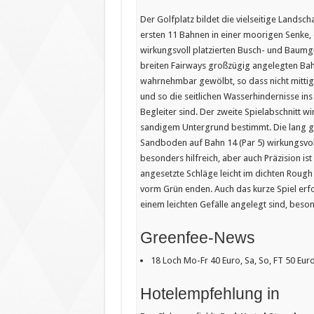
Der Golfplatz bildet die vielseitige Landsch
ersten 11 Bahnen in einer moorigen Senke,
wirkungsvoll platzierten Busch- und Baumg
breiten Fairways großzügig angelegten Bahn
wahrnehmbar gewölbt, so dass nicht mittig 
und so die seitlichen Wasserhindernisse ins
Begleiter sind. Der zweite Spielabschnitt 
sandigem Untergrund bestimmt. Die lang 
Sandboden auf Bahn 14 (Par 5) wirkungsvol
besonders hilfreich, aber auch Präzision is
angesetzte Schläge leicht im dichten Roug
vorm Grün enden. Auch das kurze Spiel erfor
einem leichten Gefälle angelegt sind, beson
Greenfee-News
18 Loch Mo-Fr 40 Euro, Sa, So, FT 50 Eur
Hotelempfehlung in