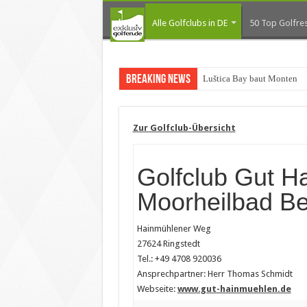
Alle Golfclubs in DE
50 Top Golfres
Breaking News
Luštica Bay baut Monteneg
Zur Golfclub-Übersicht
Golfclub Gut H
Moorheilbad B
Hainmühlener Weg
27624 Ringstedt
Tel.: +49 4708 920036
Ansprechpartner: Herr Thomas Schmidt
Webseite:
www.gut-hainmuehlen.de