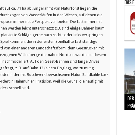
Das 
aft auf ca. 71 ha ab. Eingerahmt von Naturforst liegen die
 durchzogen von Wasserläufen in den Wiesen, auf denen die
ruppen immer neue Perspektiven bieten. Die fast immer mit
en werden leicht unterschätzt: z.B. sind einige Bahnen kaum
platzierte Schläge gerne nach rechts oder links verspringen
 Spiel kommen, die in der ersten Spielhälfte fast ständige
wird von einer anderen Landschaftsform, dem Geestrücken mit
gezogenen Wellenberge der nahen Nordsee wurden in diesem
l nachmodelliert. Auf den Geest-Bahnen sind lange Drives
t gefragt, z. B. auf Bahn 13 (einem Dogleg), wo zu mutig
h oder in der mit Buschwerk bewachsenen Natur-Sandkuhle kurz
dert in Hainmühlen Präzision, weil die Grüns, die häufig mit
ders schnell sind.
The 
Der
Lušt
Vom 
Clar
trad
Prä
Com
schr
ber
Her
o