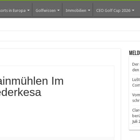
orts in Europa
Golfwissen
Immobilien
CEO Golf Cup 2026
ros erste Golf-Commu
Meld
Der 
den 
ainmühlen Im
Lušt
Comm
ederkesa
Vom 
schr
Clar
ber
Juli