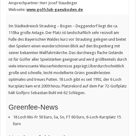
Ansprechpartner: Herr Josef Staudinger
Webseite:
www.golfclub-gaeuboden.de
Im Städtedreieck Straubing – Bogen – Deggendorf liegt die ca.
110ha große Anlage. Der Platz ist landschaftlich sehr reizvoll am
Fuße des Bayerischen Waldes kurz vor Straubing gelegen und bietet
den Spielern einen wunderschönen Blick auf den Bogenberg mit
seiner bekannten Wallfahrtskirche. Das durchwegs flache Gelände
ist für Golfer aller Spielstärken geeignet und wird größtenteils durch
viele interessante Wasserhindernisse geprägt.Überdurchschnittlich
große und schnelle, leicht modellierte Grüns gewährleisten
optimales und treues Putten. 18 Loch gibt es seit 1992, der 6 Loch
Kurzplatz kam erst 2009 hinzu. Platzrekord auf dem Par 72-Golfplatz
hält Golfpro Sebastian Buhl mit 62 Schlägen.
Greenfee-News
18 Loch Mo-Fr 50 Euro, Sa, So, FT 60 Euro, 6-Loch-Kurzplatz 15
Euro