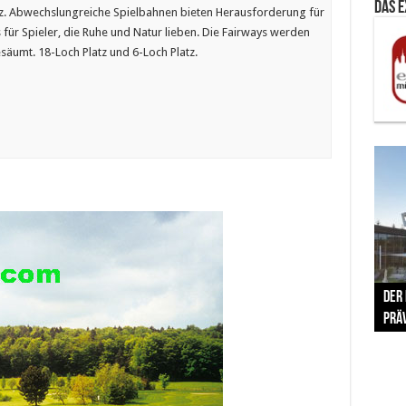
Das 
iz. Abwechslungreiche Spielbahnen bieten Herausforderung für
für Spieler, die Ruhe und Natur lieben. Die Fairways werden
umt. 18-Loch Platz und 6-Loch Platz.
The 
Der
Lušt
Vom 
Clar
trad
Prä
Com
schr
ber
Her