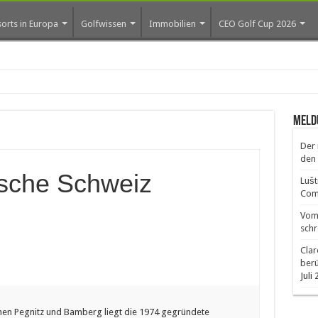
orts in Europa
Golfwissen
Immobilien
CEO Golf Cup 2026
os erste Golf-Com
Meld
Der 
den 
ische Schweiz
Lušt
Comm
Vom 
schr
Clar
ber
Juli
hen Pegnitz und Bamberg liegt die 1974 gegründete