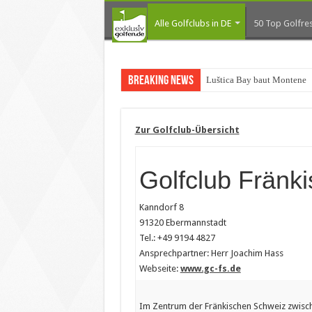
Alle Golfclubs in DE
50 Top Golfres
Breaking News
Luštica Bay baut Montenegr
Zur Golfclub-Übersicht
Golfclub Fränk
Kanndorf 8
91320 Ebermannstadt
Tel.: +49 9194 4827
Ansprechpartner: Herr Joachim Hass
Webseite:
www.gc-fs.de
Im Zentrum der Fränkischen Schweiz zwisc