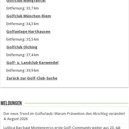
Golfclub Mangfalltal
Entfernung: 33,7 km
Golfclub München-Riem
Entfernung: 34,3 km
Golfanlage Harthausen
Entfernung: 35,5 km
Golfclub Olching
Entfernung: 37,4 km
Golf- u. Landclub Karwendel
Entfernung: 39,9 km
Zurück zur Golf-Club-Suche
Meldungen
Der neue Trend im Golfurlaub: Warum Prävention den Abschlag verändert
4. August 2026
Luštica Bay baut Montenegros erste Golf-Community weiter aus
23. Juli