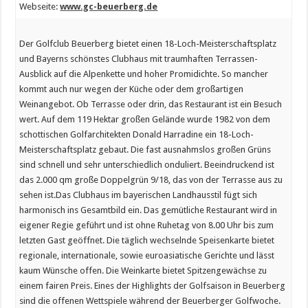
Webseite:
www.gc-beuerberg.de
Der Golfclub Beuerberg bietet einen 18-Loch-Meisterschaftsplatz
und Bayerns schönstes Clubhaus mit traumhaften Terrassen-
Ausblick auf die Alpenkette und hoher Promidichte. So mancher
kommt auch nur wegen der Küche oder dem großartigen
Weinangebot. Ob Terrasse oder drin, das Restaurant ist ein Besuch
wert. Auf dem 119 Hektar großen Gelände wurde 1982 von dem
schottischen Golfarchitekten Donald Harradine ein 18-Loch-
Meisterschaftsplatz gebaut. Die fast ausnahmslos großen Grüns
sind schnell und sehr unterschiedlich onduliert. Beeindruckend ist
das 2.000 qm große Doppelgrün 9/18, das von der Terrasse aus zu
sehen ist.Das Clubhaus im bayerischen Landhausstil fügt sich
harmonisch ins Gesamtbild ein. Das gemütliche Restaurant wird in
eigener Regie geführt und ist ohne Ruhetag von 8.00 Uhr bis zum
letzten Gast geöffnet. Die täglich wechselnde Speisenkarte bietet
regionale, internationale, sowie euroasiatische Gerichte und lässt
kaum Wünsche offen. Die Weinkarte bietet Spitzengewächse zu
einem fairen Preis. Eines der Highlights der Golfsaison in Beuerberg
sind die offenen Wettspiele während der Beuerberger Golfwoche.