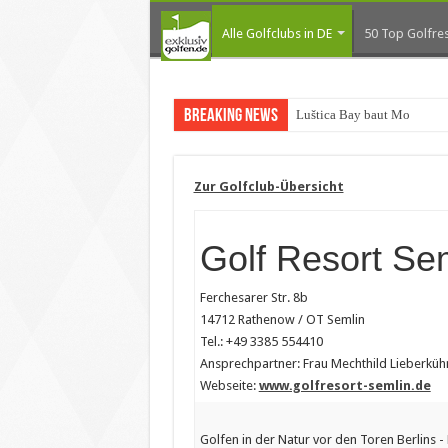
Alle Golfclubs in DE
50 Top Golfres
Breaking News
Luštica Bay baut Montenegr
Zur Golfclub-Übersicht
Golf Resort Se
Ferchesarer Str. 8b
14712 Rathenow / OT Semlin
Tel.: +49 3385 554410
Ansprechpartner: Frau Mechthild Lieberküh
Webseite:
www.golfresort-semlin.de
Golfen in der Natur vor den Toren Berlins -