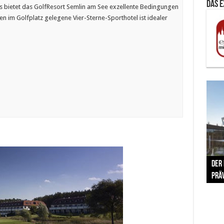
Das 
 bietet das GolfResort Semlin am See exzellente Bedingungen
n im Golfplatz gelegene Vier-Sterne-Sporthotel ist idealer
The 
Der
Lušt
Vom 
Clar
trad
Prä
Com
schr
ber
Her