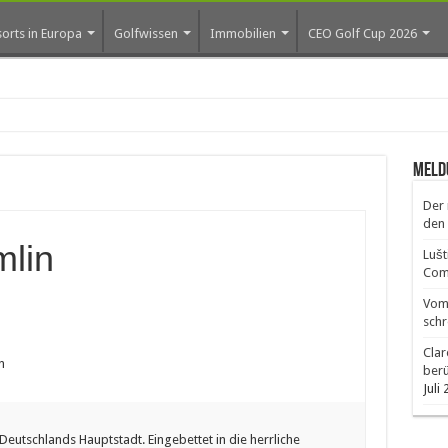
orts in Europa
Golfwissen
Immobilien
CEO Golf Cup 2026
os erste
Meld
Der 
den 
mlin
Lušt
Comm
Vom 
schr
Clar
n
ber
Juli
 Deutschlands Hauptstadt. Eingebettet in die herrliche