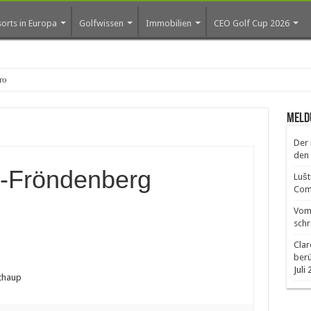
orts in Europa
Golfwissen
Immobilien
CEO Golf Cup 2026
ros erste Golf-Commun
Meld
Der 
den 
a-Fröndenberg
Lušt
Comm
Vom 
schr
Clar
ber
Juli
lthaup