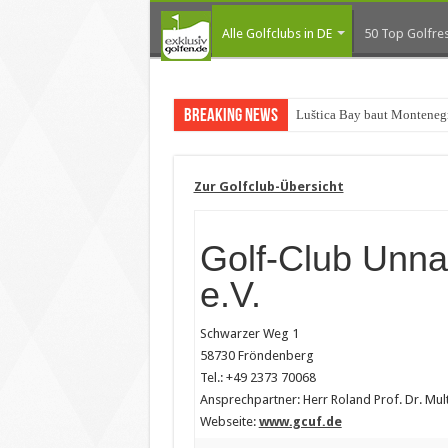
Alle Golfclubs in DE
50 Top Golfres
Breaking News
Luštica Bay baut Monteneg
Zur Golfclub-Übersicht
Golf-Club Unn
e.V.
Schwarzer Weg 1
58730 Fröndenberg
Tel.: +49 2373 70068
Ansprechpartner: Herr Roland Prof. Dr. Mu
Webseite:
www.gcuf.de