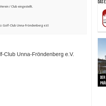
Das 
erein / Club eingestellt.
b: Golf-Club Unna-Fröndenberg e.V.!
lf-Club Unna-Fröndenberg e.V.
The 
Der
Lušt
Vom 
Clar
trad
Prä
Com
schr
ber
Her