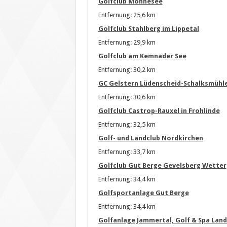
Golfclub Möhnesee
Entfernung: 25,6 km
Golfclub Stahlberg im Lippetal
Entfernung: 29,9 km
Golfclub am Kemnader See
Entfernung: 30,2 km
GC Gelstern Lüdenscheid-Schalksmühl
Entfernung: 30,6 km
Golfclub Castrop-Rauxel in Frohlinde
Entfernung: 32,5 km
Golf- und Landclub Nordkirchen
Entfernung: 33,7 km
Golfclub Gut Berge Gevelsberg Wetter
Entfernung: 34,4 km
Golfsportanlage Gut Berge
Entfernung: 34,4 km
Golfanlage Jammertal, Golf & Spa Lan