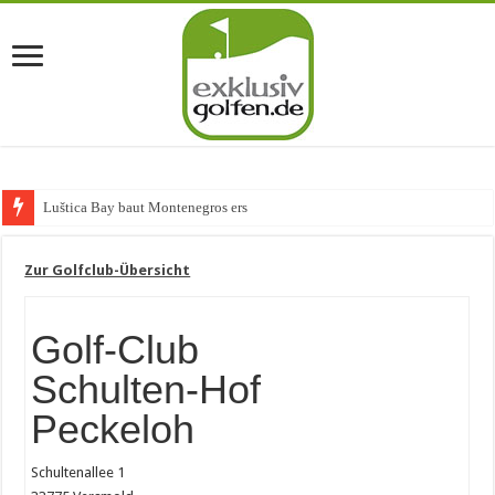
Luštica Bay baut Montenegros erste Golf-Commu
Zur Golfclub-Übersicht
Golf-Club
Schulten-Hof
Peckeloh
Schultenallee 1