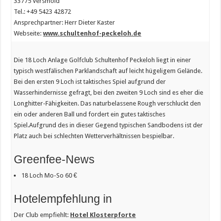
33775 Versmold
Tel.: +49 5423 42872
Ansprechpartner: Herr Dieter Kaster
Webseite:
www.schultenhof-peckeloh.de
Die 18 Loch Anlage Golfclub Schultenhof Peckeloh liegt in einer
typisch westfälischen Parklandschaft auf leicht hügeligem Gelände.
Bei den ersten 9 Loch ist taktisches Spiel aufgrund der
Wasserhindernisse gefragt, bei den zweiten 9 Loch sind es eher die
Longhitter-Fähigkeiten. Das naturbelassene Rough verschluckt den
ein oder anderen Ball und fordert ein gutes taktisches
Spiel.Aufgrund des in dieser Gegend typischen Sandbodens ist der
Platz auch bei schlechten Wetterverhältnissen bespielbar.
Greenfee-News
18 Loch Mo-So 60 €
Hotelempfehlung in
Der Club empfiehlt:
Hotel Klosterpforte