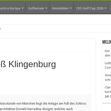
orts in Europa
Golfwissen
Immobilien
CEO Golf Cup 2026
ros erste Golf-Community we
Meld
Der 
den 
oß Klingenburg
Lušt
Comm
Vom 
schr
Clar
ber
Juli
Autostunde von München liegt die Anlage am Fuß des Schloss
architekten Donald Harradine designt, welcher auch