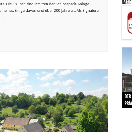
Das 
te. Die 18 Loch sind inmitten der Schlosspark-Anlage
ume hat. Einige davon sind über 200 Jahre alt. Als Signature
.
The 
Der
Lušt
Vom 
Clar
trad
Prä
Com
schr
ber
Her