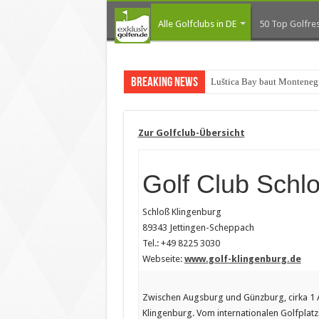
Alle Golfclubs in DE
50 Top Golfres
Breaking News
Luštica Bay baut Monteneg
Zur Golfclub-Übersicht
Golf Club Schl
Schloß Klingenburg
89343 Jettingen-Scheppach
Tel.: +49 8225 3030
Webseite:
www.golf-klingenburg.de
Zwischen Augsburg und Günzburg, cirka 1 
Klingenburg. Vom internationalen Golfplatz