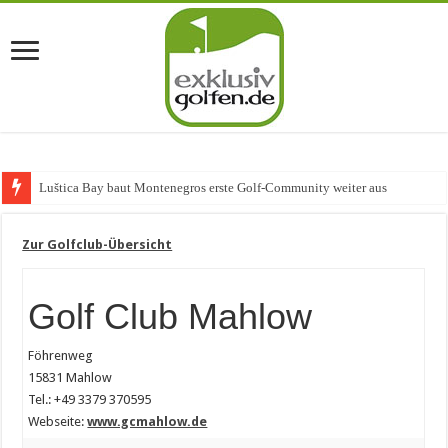
Luštica Bay baut Montenegros erste Golf-Community weiter aus
Zur Golfclub-Übersicht
Golf Club Mahlow
Föhrenweg
15831 Mahlow
Tel.: +49 3379 370595
Webseite:
www.gcmahlow.de