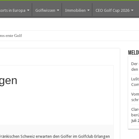
orts in Europa
Golfwissen
Immobilien
CEO Golf Cup 2026
os erste Golf-Community weiter
Meld
Der 
den 
ngen
Lušt
Comm
Vom 
schr
Clar
ber
Juli
 Fränkischen Schweiz erwarten den Golfer im Golfclub Erlangen