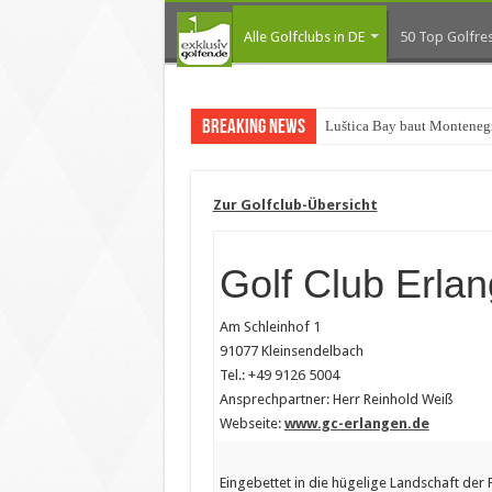
Alle Golfclubs in DE
50 Top Golfres
Breaking News
Luštica Bay baut Montenegr
Zur Golfclub-Übersicht
Golf Club Erla
Am Schleinhof 1
91077 Kleinsendelbach
Tel.: +49 9126 5004
Ansprechpartner: Herr Reinhold Weiß
Webseite:
www.gc-erlangen.de
Eingebettet in die hügelige Landschaft der