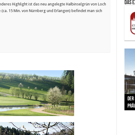
Das 
deres Highlight ist das neu angelegte Halbinselgrün von Loch
e (ca. 15 Min. von Nürnberg und Erlangen) befindet man sich
The 
Der
Lušt
Vom 
Clar
trad
Prä
Com
schr
ber
Her