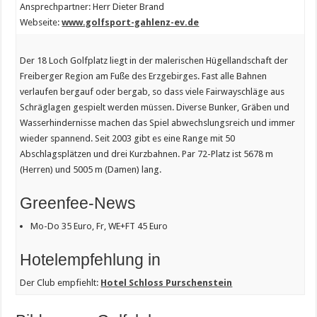
Ansprechpartner: Herr Dieter Brand
Webseite:
www.golfsport-gahlenz-ev.de
Der 18 Loch Golfplatz liegt in der malerischen Hügellandschaft der
Freiberger Region am Fuße des Erzgebirges. Fast alle Bahnen
verlaufen bergauf oder bergab, so dass viele Fairwayschläge aus
Schräglagen gespielt werden müssen. Diverse Bunker, Gräben und
Wasserhindernisse machen das Spiel abwechslungsreich und immer
wieder spannend. Seit 2003 gibt es eine Range mit 50
Abschlagsplätzen und drei Kurzbahnen. Par 72-Platz ist 5678 m
(Herren) und 5005 m (Damen) lang.
Greenfee-News
Mo-Do 35 Euro, Fr, WE+FT 45 Euro
Hotelempfehlung in
Der Club empfiehlt:
Hotel Schloss Purschenstein