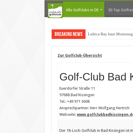
Alle Golfclubs in DE
50 Top Golfres
Breaking News
Luštica Bay baut Montenegr
Zur Golfclub-Übersicht
Golf-Club Bad 
Euerdorfer Straße 11
97688 Bad Kissingen
Tel.: +49 971 3608
Ansprechpartner: Herr Wolfgang Hertrich
Webseite:
www.golfclubbadkissingen.d
Der 18-Loch-Golfclub in Bad Kissingen ist 