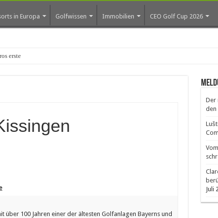
orts in Europa
Golfwissen
Immobilien
CEO Golf Cup 2026
os erste Golf-Community weiter aus
Meld
Der 
den 
Kissingen
Lušt
Comm
Vom 
schr
Clar
ber
e
Juli
mit über 100 Jahren einer der ältesten Golfanlagen Bayerns und