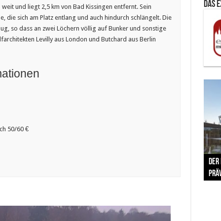
Das 
 weit und liegt 2,5 km von Bad Kissingen entfernt. Sein
, die sich am Platz entlang und auch hindurch schlängelt. Die
ug, so dass an zwei Löchern völlig auf Bunker und sonstige
farchitekten Levilly aus London und Butchard aus Berlin
mationen
och 50/60 €
The 
Der
Lušt
Vom 
Clar
trad
Prä
Com
schr
ber
Her