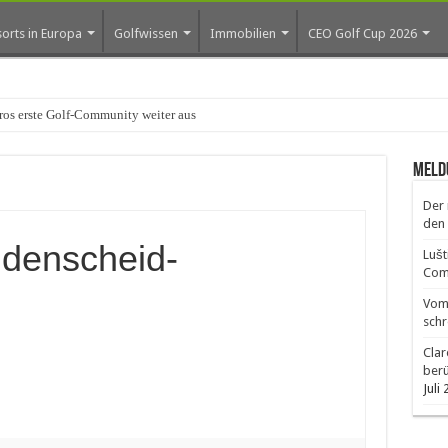
orts in Europa
Golfwissen
Immobilien
CEO Golf Cup 2026
os erste Golf-Community weiter aus
Meld
Der 
den 
üdenscheid-
Lušt
Comm
Vom 
schr
Clar
ber
Juli