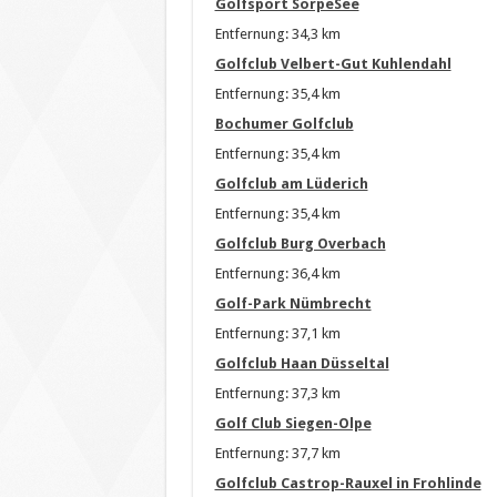
Golfsport SorpeSee
Entfernung: 34,3 km
Golfclub Velbert-Gut Kuhlendahl
Entfernung: 35,4 km
Bochumer Golfclub
Entfernung: 35,4 km
Golfclub am Lüderich
Entfernung: 35,4 km
Golfclub Burg Overbach
Entfernung: 36,4 km
Golf-Park Nümbrecht
Entfernung: 37,1 km
Golfclub Haan Düsseltal
Entfernung: 37,3 km
Golf Club Siegen-Olpe
Entfernung: 37,7 km
Golfclub Castrop-Rauxel in Frohlinde