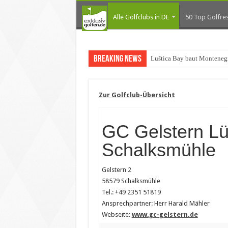
Alle Golfclubs in DE
50 Top Golfres
Breaking News
Luštica Bay baut Montenegr
Zur Golfclub-Übersicht
GC Gelstern L
Schalksmühle
Gelstern 2
58579 Schalksmühle
Tel.: +49 2351 51819
Ansprechpartner: Herr Harald Mähler
Webseite:
www.gc-gelstern.de