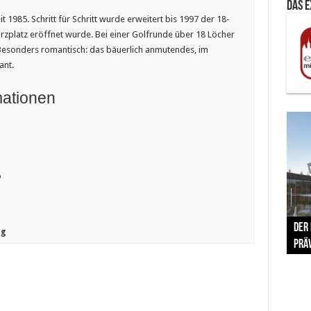
Das 
 1985. Schritt für Schritt wurde erweitert bis 1997 der 18-
urzplatz eröffnet wurde. Bei einer Golfrunde über 18 Löcher
esonders romantisch: das bäuerlich anmutendes, im
ant.
mationen
o
The 
Der
Lušt
Vom 
Clar
trad
ug
Prä
Com
schr
ber
Her