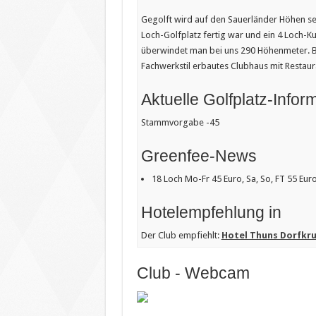
Gegolft wird auf den Sauerländer Höhen seit
Loch-Golfplatz fertig war und ein 4 Loch-K
überwindet man bei uns 290 Höhenmeter. B
Fachwerkstil erbautes Clubhaus mit Restaur
Aktuelle Golfplatz-Infor
Stammvorgabe -45
Greenfee-News
18 Loch Mo-Fr 45 Euro, Sa, So, FT 55 Eur
Hotelempfehlung in
Der Club empfiehlt:
Hotel Thuns Dorfkr
Club - Webcam