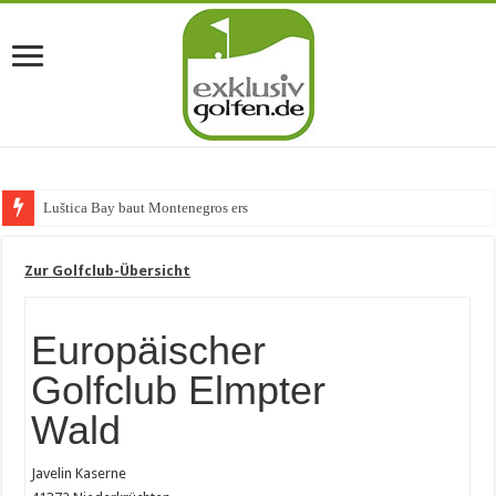
Luštica Bay baut Montenegros erste Golf-
Zur Golfclub-Übersicht
Europäischer
Golfclub Elmpter
Wald
Javelin Kaserne