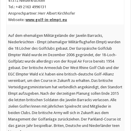
41372 Niederkrüchten
Tel.: +49 2163 4996131
Ansprechpartner: Herr Albert Kirchhofer
Webseite:
www.golf-in-elmpt.eu
Auf dem ehemaligen Militärgelände der Javelin Barracks,
Niederkrüchten - Elmpt (ehemaliger Militärflughafen Elmpt) wurden
die 18 Löcher des Golfclubs gebaut. Der Europäische Golfclub
Elmpter Wald wurde im Dezember 2006 gegründet, der 18-Loch-
Golfplatz wurde allerdings von der Royal Air Force bereits 1954
gebaut. Der britische Armeeclub Der West Rhine Golf Club und der
EGC Elmpter Wald e.V. haben eine britisch-deutsche Golf-Allianz
vereinbart, um den Course in Zukunft zu erhalten. Das britische
Verteidigungsministerium hat verbindlich angekündigt, den Standort
Elmpt aufzugeben. Nach der derzeitigen Planung sollen Ende 2015
die letzten britischen Soldaten die Javelin Barracks verlassen. Alle
zivilen Golfer/innen mit jährlichen Spielrecht sind Mitglieder in
beiden Clubs. Die britische Army will sich in Zukunft aus dem
Management der Golfanlage zurückziehen. Der Parkland-Course ist
das ganze Jahr bespielbar. Briten, Deutsche und Niederländer teen