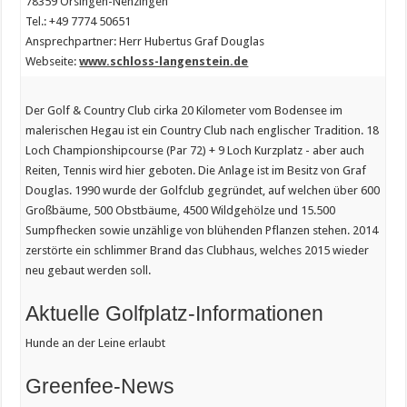
78359 Orsingen-Nenzingen
Tel.: +49 7774 50651
Ansprechpartner: Herr Hubertus Graf Douglas
Webseite:
www.schloss-langenstein.de
Der Golf & Country Club cirka 20 Kilometer vom Bodensee im
malerischen Hegau ist ein Country Club nach englischer Tradition. 18
Loch Championshipcourse (Par 72) + 9 Loch Kurzplatz - aber auch
Reiten, Tennis wird hier geboten. Die Anlage ist im Besitz von Graf
Douglas. 1990 wurde der Golfclub gegründet, auf welchen über 600
Großbäume, 500 Obstbäume, 4500 Wildgehölze und 15.500
Sumpfhecken sowie unzählige von blühenden Pflanzen stehen. 2014
zerstörte ein schlimmer Brand das Clubhaus, welches 2015 wieder
neu gebaut werden soll.
Aktuelle Golfplatz-Informationen
Hunde an der Leine erlaubt
Greenfee-News