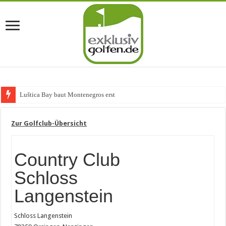
Luštica Bay baut Montenegros erste Golf-Comm
Zur Golfclub-Übersicht
Country Club
Schloss
Langenstein
Schloss Langenstein