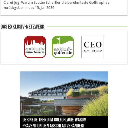
Claret Jug: Warum Scottie Scheffler die berühmteste Golftrophäe
zurückgeben muss
15. Juli 2026
Das Exklusiv-Netzwerk
The Open 2026 in Royal Birkdale: Warum der
Der neue Trend im Golfurlaub: Warum
Luštica Bay baut Montenegros erste Golf-
Vom 85. Platz zur Claret Jug: Neuseeländer
Claret Jug: Warum Scottie Scheffler die
traditionsreiche Linksplatz zu den größten
Prävention den Abschlag verändert
Community weiter aus
schreibt bei The Open Geschichte
berühmteste Golftrophäe zurückgeben muss
Herausforderungen im Golfsport zählt