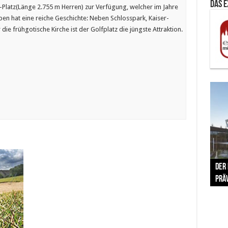
Das 
Platz(Länge 2.755 m Herren) zur Verfügung, welcher im Jahre
en hat eine reiche Geschichte: Neben Schlosspark, Kaiser-
ie frühgotische Kirche ist der Golfplatz die jüngste Attraktion.
The 
Der
Lušt
Vom 
Clar
trad
Prä
Com
schr
ber
Her