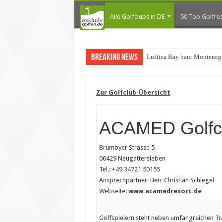
Alle Golfclubs in DE
50 Top Golfres
Breaking News
Luštica Bay baut Montenegr
Zur Golfclub-Übersicht
ACAMED Golfc
Brumbyer Strasse 5
06429 Neugattersleben
Tel.: +49 34721 50155
Ansprechpartner: Herr Christian Schlegel
Webseite:
www.acamedresort.de
Golfspielern steht neben umfangreichen Tr