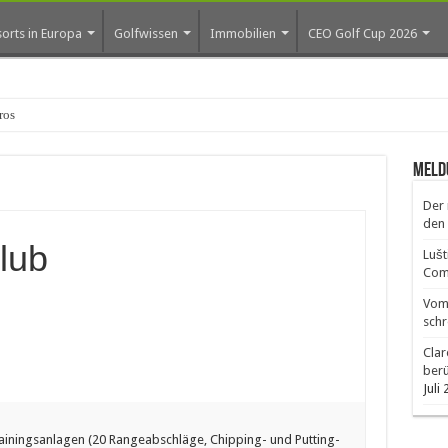
orts in Europa
Golfwissen
Immobilien
CEO Golf Cup 2026
os erste Golf-Co
Meld
Der 
den 
lub
Lušt
Comm
Vom 
schr
Clar
ber
Juli
ainingsanlagen (20 Rangeabschläge, Chipping- und Putting-