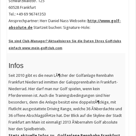
Schwarzwaldstr. 125
60528 Frankfurt
Tel.: +49 69 96741353
Ansprechpartner: Herr Daniel Nass Webseite:
http://www.golf-
absolute.de
Startzeit buchen: Signature-Hole:
Sie sind
Club-Manager
? Aktualisieren Sie die Daten Ihres Golfclubs
einfach www.mein-golfclub.com
Infos
Seit 2010 gibt es die neun LÃ¶cher der Golfanlage Rennbahn
Frankfurt Niederrad inmitten der Galopprennbahn in Frankfurt-
Niederrad. Hier darf man nur Golf spielen, wenn kein
Pferderennen ist. Auch die Trainingsbedingungen sind hier
besonders, denn die Anlage besitzt eine doppelstÃ¶ckige, mit
Flutlicht ausgestattete Driving Range, welche 36 Ã¼berdachte und
36 offene AbschlagplÃ¤tze hat. Der Blick auf die Skyline der Stadt
Frankfurt am Main ist einmalig! 2013 Ã¼bernahm Golf absolute
hier den Spielbetrieb.
Stets aktuelle Infos zu „Golfanlage Rennbahn Frankfurt