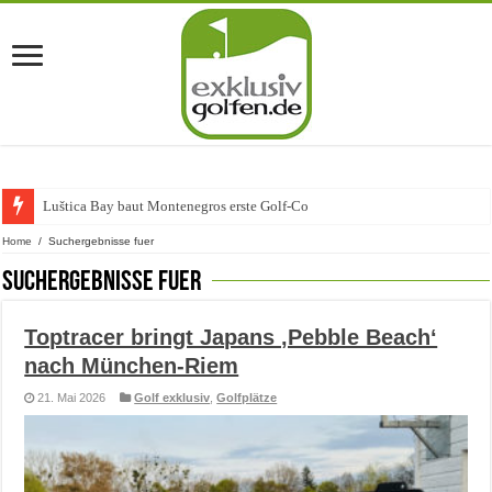
Luštica Bay baut Montenegros erste Golf-Community weiter aus
Home
/
Suchergebnisse fuer
Suchergebnisse fuer
Toptracer bringt Japans ‚Pebble Beach‘
nach München-Riem
21. Mai 2026
Golf exklusiv
,
Golfplätze